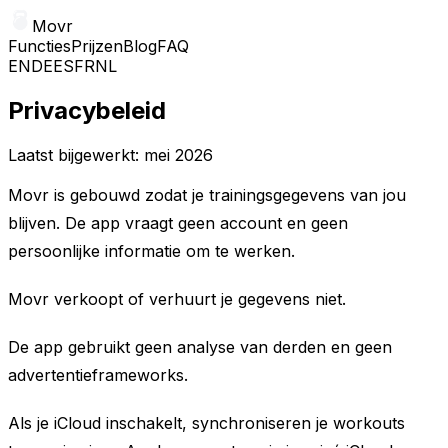
Movr
Functies
Prijzen
Blog
FAQ
EN
DE
ES
FR
NL
Privacybeleid
Laatst bijgewerkt: mei 2026
Movr is gebouwd zodat je trainingsgegevens van jou
blijven. De app vraagt geen account en geen
persoonlijke informatie om te werken.
Movr verkoopt of verhuurt je gegevens niet.
De app gebruikt geen analyse van derden en geen
advertentieframeworks.
Als je iCloud inschakelt, synchroniseren je workouts