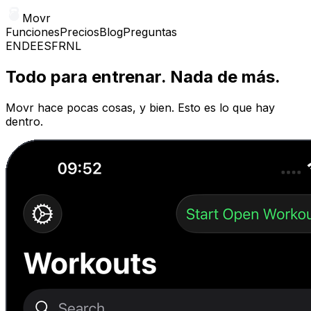
Movr
Funciones
Precios
Blog
Preguntas
EN
DE
ES
FR
NL
Todo para entrenar. Nada de más.
Movr hace pocas cosas, y bien. Esto es lo que hay
dentro.