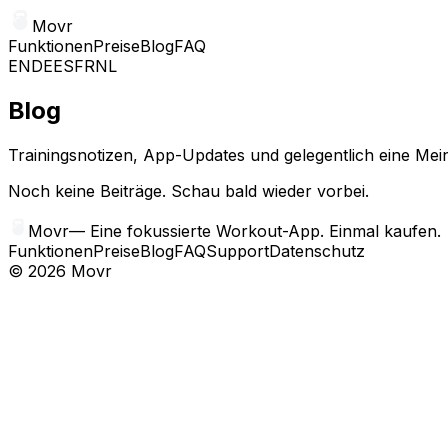
Movr
Funktionen
Preise
Blog
FAQ
EN
DE
ES
FR
NL
Blog
Trainingsnotizen, App-Updates und gelegentlich eine Mei
Noch keine Beiträge. Schau bald wieder vorbei.
Movr
—
Eine fokussierte Workout-App. Einmal kaufen.
Funktionen
Preise
Blog
FAQ
Support
Datenschutz
©
2026
Movr